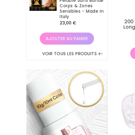
Pelable Sans Bande
Corps & Zones
Sensibles - Made In
Italy
200 
Prix
23,00 €
Long
habituel
AJOUTER AU PANIER
VOIR TOUS LES PRODUITS