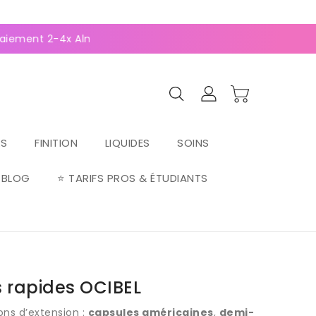
0
(127 avis)
2-4x Alma ⚡
RS
FINITION
LIQUIDES
SOINS
BLOG
⭐ TARIFS PROS & ÉTUDIANTS
s rapides OCIBEL
ons d’extension :
capsules américaines
,
demi-