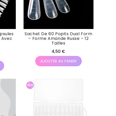
psules
Sachet De 60 Popits Dual Form
e Avec
– Forme Amande Russe – 12
Tailles
Prix
4,50 €
habituel
AJOUTER AU PANIER