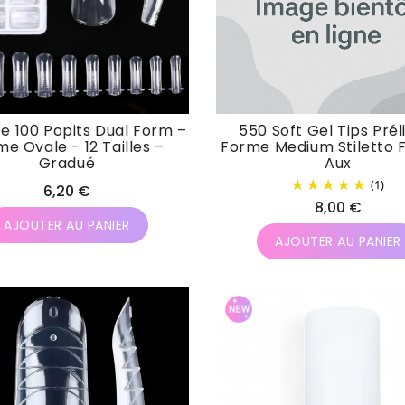
De 100 Popits Dual Form –
550 Soft Gel Tips Pré
e Ovale - 12 Tailles –
Forme Medium Stiletto F
Gradué
Aux
(1)
Prix
6,20 €
Prix
8,00 €
habituel
AJOUTER AU PANIER
habituel
AJOUTER AU PANIER