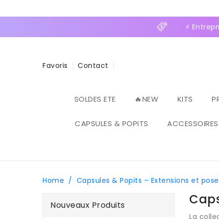
ASSER
U
ONTENU
⚡ Entreprise famili
Favoris
Contact
SOLDES ETE
🔥NEW
KITS
P
CAPSULES & POPITS
ACCESSOIRES
Home
/
Capsules & Popits – Extensions et pose
Caps
Nouveaux Produits
La colle