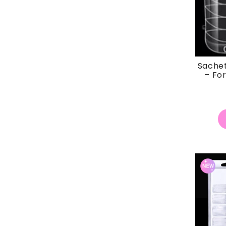
Sachet
– Fo