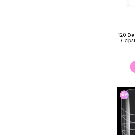
120 D
Capsu