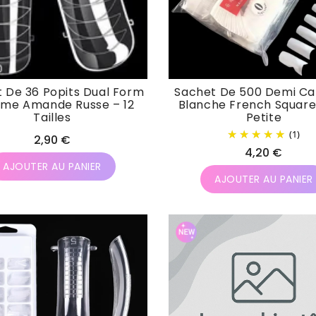
 De 36 Popits Dual Form
Sachet De 500 Demi Ca
rme Amande Russe – 12
Blanche French Squar
Tailles
Petite
(1)
Prix
2,90 €
Prix
4,20 €
habituel
AJOUTER AU PANIER
habituel
AJOUTER AU PANIER