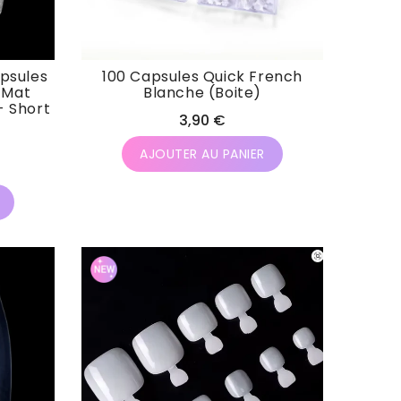
apsules
100 Capsules Quick French
-Mat
Blanche (Boite)
- Short
Prix
3,90 €
habituel
AJOUTER AU PANIER