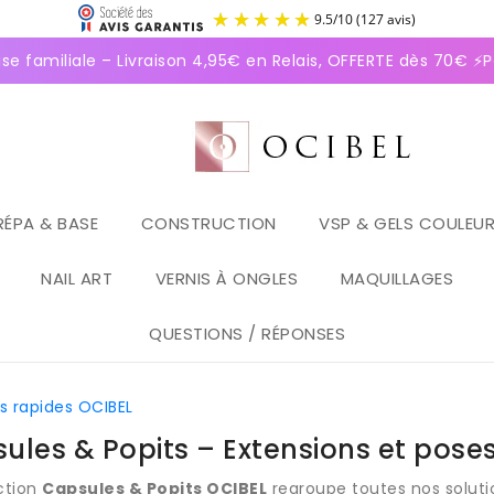
9.5
/
1
ale – Livraison 4,95€ en Relais, OFFERTE dès 70€ ⚡Paiement 
RÉPA & BASE
CONSTRUCTION
VSP & GELS COULEU
NAIL ART
VERNIS À ONGLES
MAQUILLAGES
QUESTIONS / RÉPONSES
s rapides OCIBEL
ules & Popits – Extensions et pose
ction
Capsules & Popits OCIBEL
regroupe toutes nos soluti