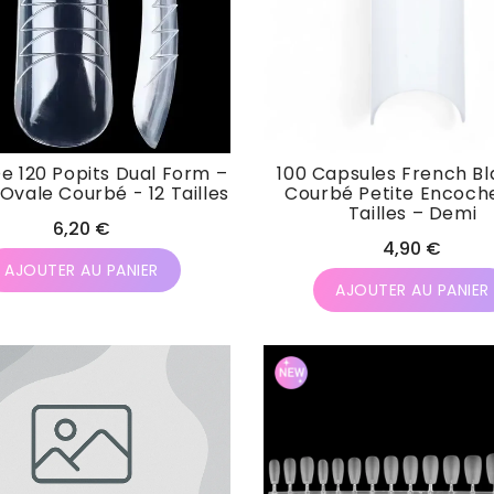
De 120 Popits Dual Form –
100 Capsules French B
Ovale Courbé - 12 Tailles
Courbé Petite Encoche
Tailles – Demi
Prix
6,20 €
Prix
4,90 €
habituel
AJOUTER AU PANIER
habituel
AJOUTER AU PANIER