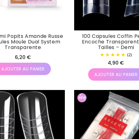
emi Popits Amande Russe
100 Capsules Coffin P
les Moule Dual System
Encoche Transparent 
Transparente
Tailles – Demi
(2)
Prix
6,20 €
Prix
4,90 €
habituel
AJOUTER AU PANIER
habituel
AJOUTER AU PANIER