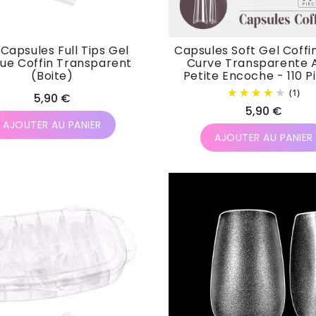
Capsules Full Tips Gel
Capsules Soft Gel Coffi
ue Coffin Transparent
Curve Transparente 
(Boite)
Petite Encoche - 110 P
(1)
Prix
5,90 €
Prix
5,90 €
habituel
AJOUTER AU PANIER
habituel
AJOUTER AU PANIER