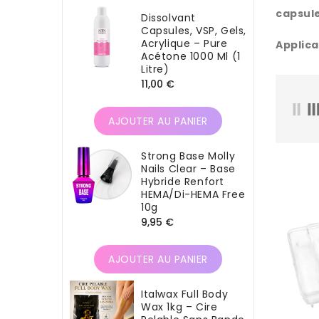
capsul
Dissolvant
Capsules, VSP, Gels,
Acrylique – Pure
Applica
Acétone 1000 Ml (1
Litre)
Prix
11,00 €
habituel
AJOUTER AU PANIER
Strong Base Molly
Nails Clear – Base
Hybride Renfort
HEMA/Di-HEMA Free
10g
Prix
9,95 €
habituel
AJOUTER AU PANIER
Italwax Full Body
Wax 1kg – Cire