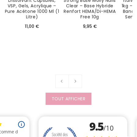
Dissolvant Capsules,
Strong Base Molly Nails
Italw
VSP, Gels, Acrylique –
Clear – Base Hybride
1kg – 
Pure Acétone 1000 Ml (1
Renfort HEMA/Di-HEMA
Bande
Litre)
Free 10g
Sensi
Prix
Prix
11,00 €
9,95 €
habituel
habituel
TOUT AFFICHER