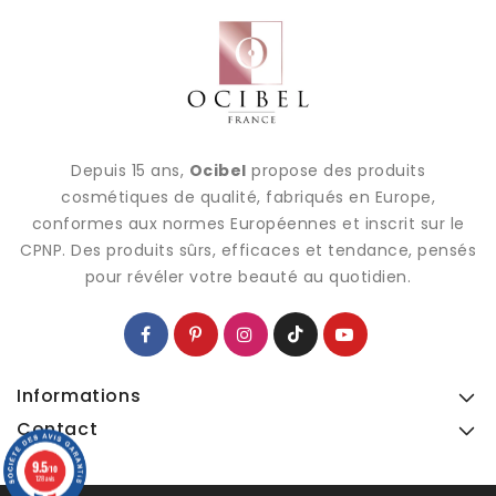
Depuis 15 ans,
Ocibel
propose des produits
cosmétiques de qualité, fabriqués en Europe,
conformes aux normes Européennes et inscrit sur le
CPNP. Des produits sûrs, efficaces et tendance, pensés
pour révéler votre beauté au quotidien.
Informations
Contact
9.5
9.5
/10
/10
128 avis
128 avis