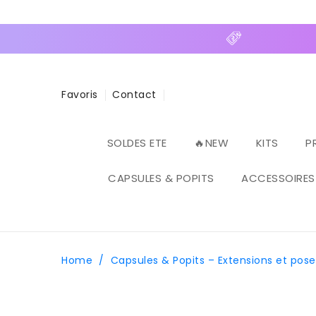
ASSER
U
ONTENU
Favoris
Contact
SOLDES ETE
🔥NEW
KITS
P
CAPSULES & POPITS
ACCESSOIRES
Home
/
Capsules & Popits – Extensions et pose
PASSER AUX
INFORMATIONS
PRODUITS