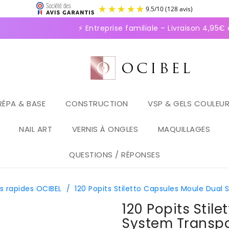
9.5
/
1
⚡ Entreprise familiale – Livraison 4,95€ e
RÉPA & BASE
CONSTRUCTION
VSP & GELS COULEU
NAIL ART
VERNIS À ONGLES
MAQUILLAGES
QUESTIONS / RÉPONSES
s rapides OCIBEL
/
120 Popits Stiletto Capsules Moule Dual
120 Popits Stil
System Transp