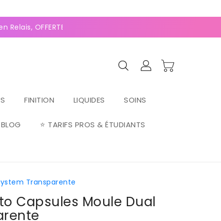
0
(128 avis)
n Relais, OFFERTE dès 70€ ⚡Paiement 2-4x Alma ⚡
RS
FINITION
LIQUIDES
SOINS
BLOG
⭐ TARIFS PROS & ÉTUDIANTS
 System Transparente
etto Capsules Moule Dual
arente