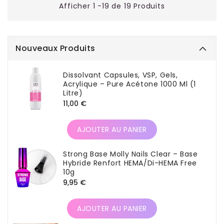
Afficher 1 -19 de 19 Produits
Nouveaux Produits
Dissolvant Capsules, VSP, Gels,
Acrylique – Pure Acétone 1000 Ml (1
Litre)
Prix
11,00 €
habituel
AJOUTER AU PANIER
Strong Base Molly Nails Clear – Base
Hybride Renfort HEMA/Di-HEMA Free
10g
Prix
9,95 €
habituel
AJOUTER AU PANIER