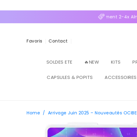
ASSER
U
ONTENU
aison 4,95€ en Relais, OFFERTE dès 70€ ⚡Paiement 2-4x Alma 
Favoris
Contact
SOLDES ETE
🔥NEW
KITS
P
CAPSULES & POPITS
ACCESSOIRES
Home
/
Arrivage Juin 2025 – Nouveautés OCIBE
PASSER AUX
INFORMATIONS
PRODUITS