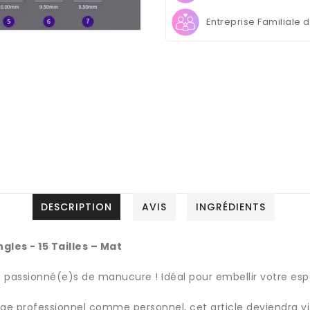
15
15
Entreprise Familiale 
Tailles
Tailles
–
–
Mat
Mat
DESCRIPTION
AVIS
INGRÉDIENTS
gles - 15 Tailles – Mat
s passionné(e)s de manucure ! Idéal pour embellir votre espa
sage professionnel comme personnel, cet article deviendra v