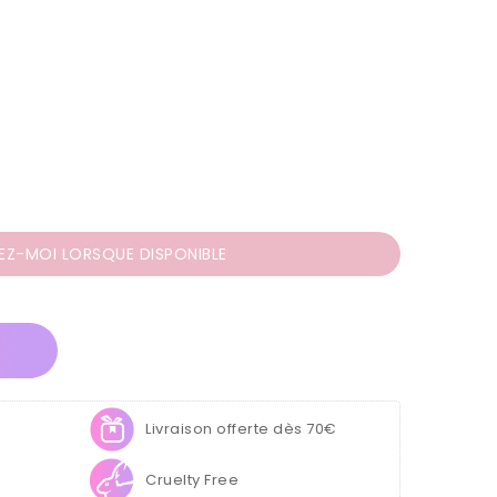
EZ-MOI LORSQUE DISPONIBLE
Livraison offerte dès 70€
Cruelty Free