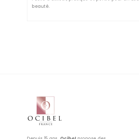
beauté.
Depuis 15 ans,
Ocibel
propose des