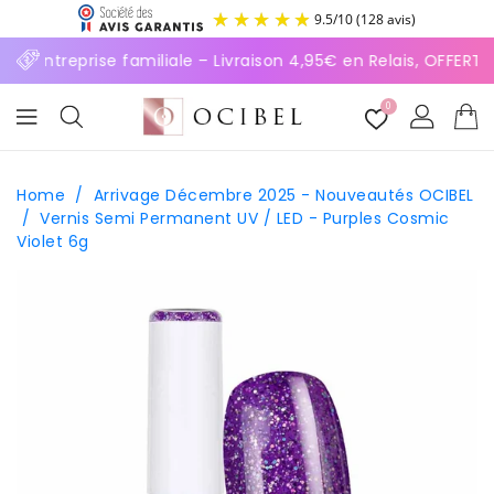
ASSER
9.5
/
10
(128 avis)
U
ONTENU
⚡ Entreprise familiale – Livraison 4,95€ en Relais, OFFERT
0
Home
/
Arrivage Décembre 2025 - Nouveautés OCIBEL
/
Vernis Semi Permanent UV / LED - Purples Cosmic
Violet 6g
SSER AUX
FORMATIONS
ODUITS