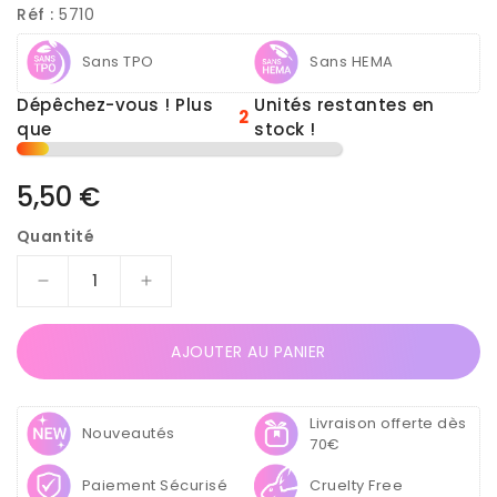
Réf :
5710
Sans TPO
Sans HEMA
Dépêchez-vous ! Plus
Unités restantes en
2
que
stock !
Prix
5,50 €
habituel
Quantité
Réduire
Augmenter
la
la
quantité
quantité
AJOUTER AU PANIER
de
de
Vernis
Vernis
Semi
Semi
Livraison offerte dès
Permanent
Permanent
Nouveautés
70€
UV
UV
/
/
Paiement Sécurisé
Cruelty Free