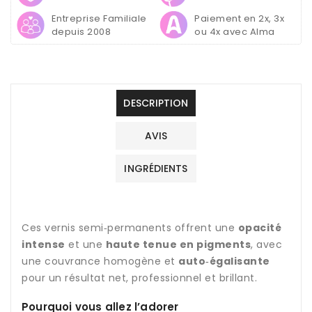
LED
LED
-
-
Entreprise Familiale
Paiement en 2x, 3x
Purples
Purples
depuis 2008
ou 4x avec Alma
Cosmic
Cosmic
Violet
Violet
6g
6g
DESCRIPTION
AVIS
INGRÉDIENTS
Ces vernis semi‑permanents offrent une
opacité
intense
et une
haute tenue en pigments
, avec
une couvrance homogène et
auto‑égalisante
pour un résultat net, professionnel et brillant.
Pourquoi vous allez l’adorer