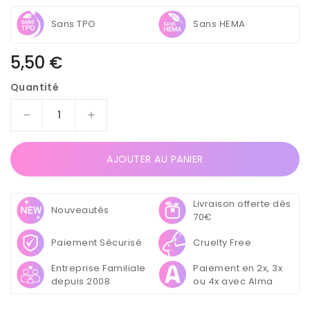
Sans TPO
Sans HEMA
Prix
5,50 €
habituel
Quantité
Réduire
Augmenter
la
la
quantité
quantité
AJOUTER AU PANIER
de
de
Vernis
Vernis
Semi
Semi
Livraison offerte dès
Permanent
Permanent
Nouveautés
70€
UV
UV
/
/
Paiement Sécurisé
Cruelty Free
LED
LED
-
-
Entreprise Familiale
Paiement en 2x, 3x
Soft
Soft
depuis 2008
ou 4x avec Alma
Berry
Berry
6g
6g