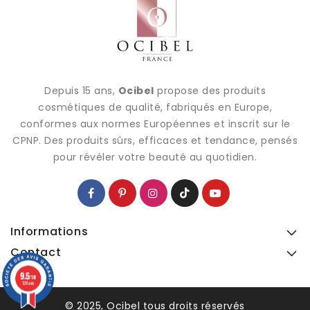
Depuis 15 ans,
Ocibel
propose des produits
cosmétiques de qualité, fabriqués en Europe,
conformes aux normes Européennes et inscrit sur le
CPNP. Des produits sûrs, efficaces et tendance, pensés
pour révéler votre beauté au quotidien.
Informations
Contact
9.5
9.5
/10
/10
128 avis
128 avis
© 2025, Ocibel tous droits réservés