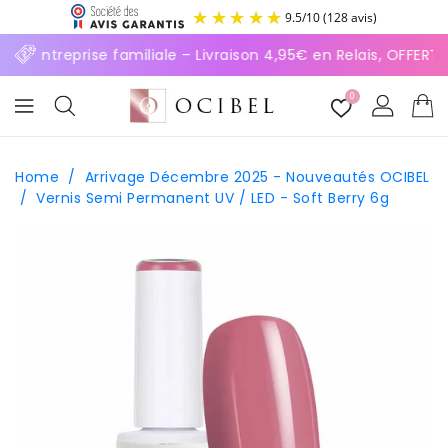
ASSER
9.5
/
10
(128 avis)
U
ONTENU
⚡ Entreprise familiale – Livraison 4,95€ en Relais, OFFERT
0
Home
/
Arrivage Décembre 2025 - Nouveautés OCIBEL
/
Vernis Semi Permanent UV / LED - Soft Berry 6g
SSER AUX
FORMATIONS
ODUITS