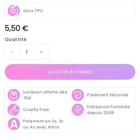
Sans TPO
Prix
5,50 €
habituel
Quantité
Réduire
Augmenter
la
la
quantité
quantité
AJOUTER AU PANIER
de
de
Vernis
Vernis
Semi
Semi
Livraison offerte dès
Permanent
Permanent
Paiement Sécurisé
70€
UV
UV
Entreprise Familiale
/
/
Cruelty Free
depuis 2008
LED
LED
-
-
Paiement en 2x, 3x
French
French
ou 4x avec Alma
Manucure
Manucure
N°427
N°427