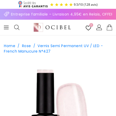
ASSER
9.5
/
10
(128 avis)
U
ONTENU
⚡ Entreprise familiale – Livraison 4,95€ en Relais, OFFERTE
0
Home
/
Rose
/
Vernis Semi Permanent UV / LED -
French Manucure N°427
SSER AUX
FORMATIONS
ODUITS