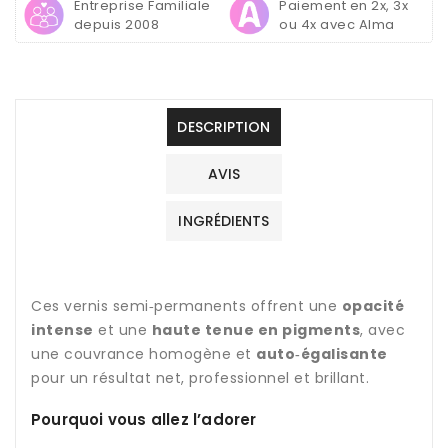
-
-
Entreprise Familiale
Paiement en 2x, 3x
Pinks
Pinks
depuis 2008
ou 4x avec Alma
Sweet
Sweet
6g
6g
DESCRIPTION
AVIS
INGRÉDIENTS
Ces vernis semi‑permanents offrent une
opacité
intense
et une
haute tenue en pigments
, avec
une couvrance homogène et
auto‑égalisante
pour un résultat net, professionnel et brillant.
Pourquoi vous allez l’adorer