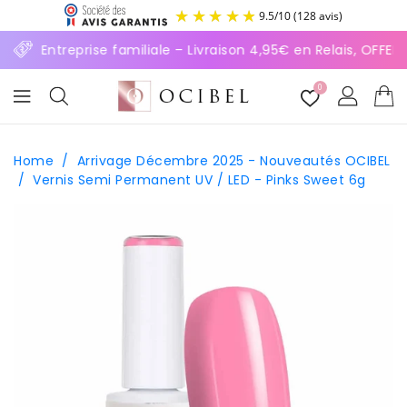
ASSER
9.5
/
10
(128 avis)
U
ONTENU
⚡ Entreprise familiale – Livraison 4,95€ en Relais, OFFER
0
Home
/
Arrivage Décembre 2025 - Nouveautés OCIBEL
/
Vernis Semi Permanent UV / LED - Pinks Sweet 6g
SSER AUX
FORMATIONS
ODUITS