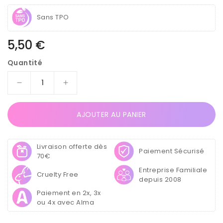
Sans TPO
Prix
5,50 €
habituel
Quantité
Réduire
Augmenter
la
la
quantité
quantité
AJOUTER AU PANIER
de
de
Vernis
Vernis
Semi
Semi
Livraison offerte dès
Permanent
Permanent
Paiement Sécurisé
70€
UV
UV
Entreprise Familiale
/
/
Cruelty Free
depuis 2008
LED
LED
-
-
Paiement en 2x, 3x
Reine
Reine
ou 4x avec Alma
de
de
Toujours
Toujours