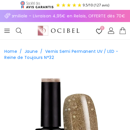
ASSER
9.5
/
10
(127 avis)
U
ONTENU
e familiale – Livraison 4,95€ en Relais, OFFERTE dès 70€ ⚡P
0
Home
/
Jaune
/
Vernis Semi Permanent UV / LED -
Reine de Toujours N°32
SSER AUX
FORMATIONS
ODUITS