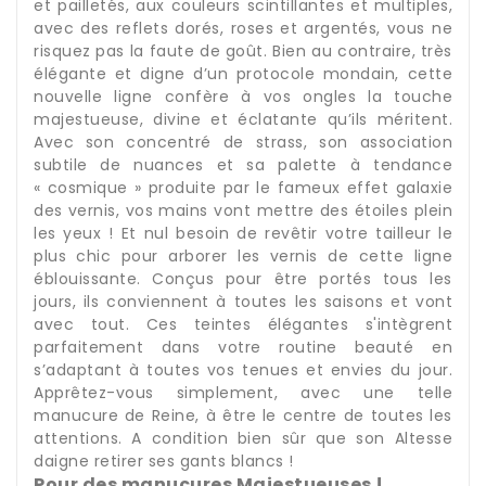
et pailletés, aux couleurs scintillantes et multiples,
avec des reflets dorés, roses et argentés, vous ne
risquez pas la faute de goût. Bien au contraire, très
élégante et digne d’un protocole mondain, cette
nouvelle ligne confère à vos ongles la touche
majestueuse, divine et éclatante qu’ils méritent.
Avec son concentré de strass, son association
subtile de nuances et sa palette à tendance
« cosmique » produite par le fameux effet galaxie
des vernis, vos mains vont mettre des étoiles plein
les yeux ! Et nul besoin de revêtir votre tailleur le
plus chic pour arborer les vernis de cette ligne
éblouissante. Conçus pour être portés tous les
jours, ils conviennent à toutes les saisons et vont
avec tout. Ces teintes élégantes s'intègrent
parfaitement dans votre routine beauté en
s’adaptant à toutes vos tenues et envies du jour.
Apprêtez-vous simplement, avec une telle
manucure de Reine, à être le centre de toutes les
attentions. A condition bien sûr que son Altesse
daigne retirer ses gants blancs !
Pour des manucures Majestueuses !