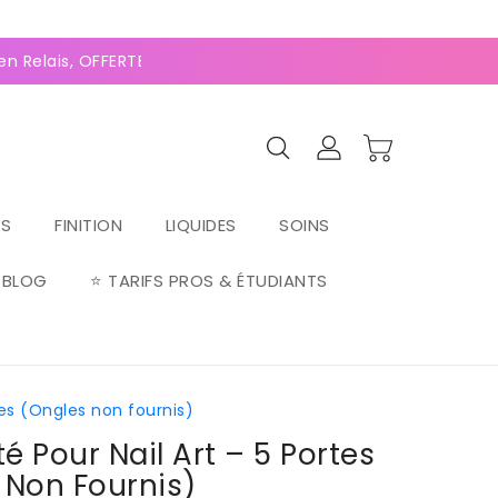
0
(128 avis)
 Relais, OFFERTE dès 70€ ⚡Paiement 2-4x Alma ⚡
RS
FINITION
LIQUIDES
SOINS
BLOG
⭐ TARIFS PROS & ÉTUDIANTS
es (Ongles non fournis)
 Pour Nail Art – 5 Portes
 Non Fournis)