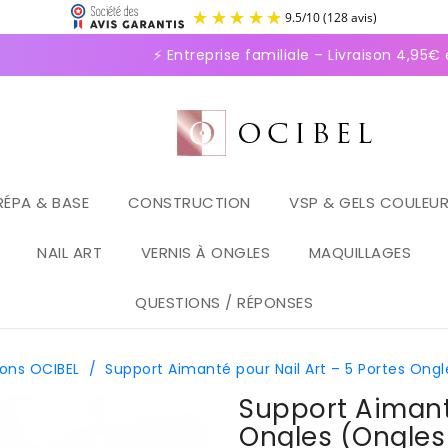
9.5
/
1
⚡ Entreprise familiale – Livraison 4,95€ en
RÉPA & BASE
CONSTRUCTION
VSP & GELS COULEU
NAIL ART
VERNIS À ONGLES
MAQUILLAGES
QUESTIONS / RÉPONSES
ions OCIBEL
/
Support Aimanté pour Nail Art – 5 Portes Ongl
Support Aimanté
Ongles (Ongles