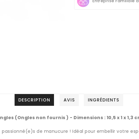
Entreprise Familiale 
Portes
Portes
Ongles
Ongles
(Ongles
(Ongles
non
non
fournis)
fournis)
DESCRIPTION
AVIS
INGRÉDIENTS
gles (Ongles non fournis ) - Dimensions : 10,5 x 1 x 1,3 
s passionné(e)s de manucure ! Idéal pour embellir votre espa