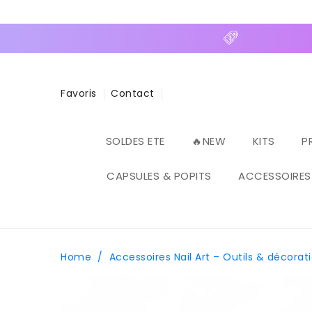
ASSER
U
ONTENU
Favoris
Contact
SOLDES ETE
🔥NEW
KITS
P
CAPSULES & POPITS
ACCESSOIRES
Home
/
Accessoires Nail Art – Outils & décorat
PASSER AUX
INFORMATIONS
PRODUITS