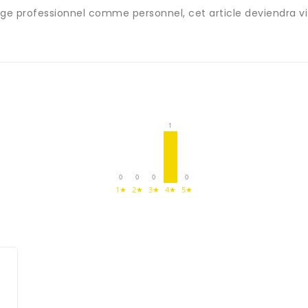
sage professionnel comme personnel, cet article deviendra v
1
0
0
0
0
1★
2★
3★
4★
5★