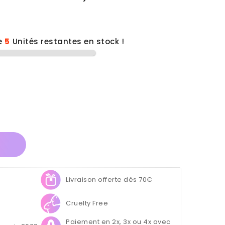
e
5
Unités restantes en stock !
(1 avis)
Livraison offerte dès 70€
Cruelty Free
Paiement en 2x, 3x ou 4x avec