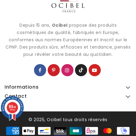
Depuis 15 ans,
Ocibel
propose des produits
cosmétiques de qualité, fabriqués en Europe,
conformes aux normes Européennes et inscrit sur le
CPNP. Des produits sûrs, efficaces et tendance, pensés
pour révéler votre beauté au quotidien.
Informations
Contact
9.5
9.5
/10
/10
128 avis
128 avis
© 2025, Ocibel tous droits réservés