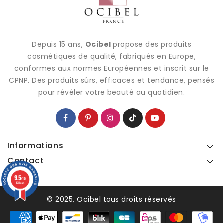
Depuis 15 ans,
Ocibel
propose des produits
cosmétiques de qualité, fabriqués en Europe,
conformes aux normes Européennes et inscrit sur le
CPNP. Des produits sûrs, efficaces et tendance, pensés
pour révéler votre beauté au quotidien.
Informations
Contact
9.5
9.5
/10
/10
128 avis
128 avis
© 2025, Ocibel tous droits réservés