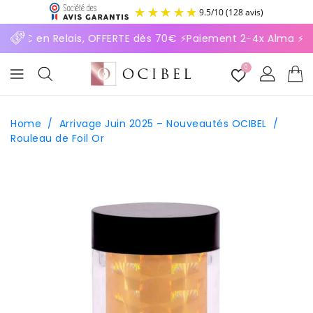
ASSER
9.5
/
10
(128 avis)
U
ONTENU
n 4,95€ en Relais, OFFERTE dès 70€ ⚡Paiement 2-4x Alma ⚡
0
Home
/
Arrivage Juin 2025 – Nouveautés OCIBEL
/
Rouleau de Foil Or
SSER AUX
FORMATIONS
ODUITS