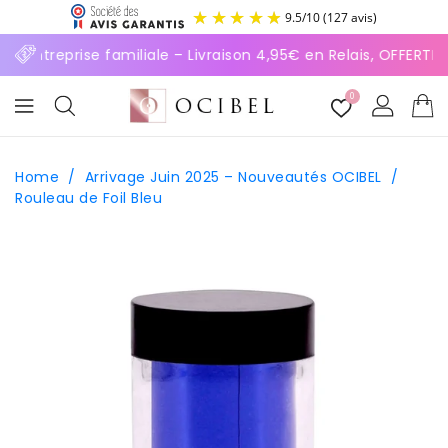
ASSER
9.5
/
10
(127 avis)
U
ONTENU
⚡ Entreprise familiale – Livraison 4,95€ en Relais, OFFERT
0
Home
/
Arrivage Juin 2025 – Nouveautés OCIBEL
/
Rouleau de Foil Bleu
SSER AUX
FORMATIONS
ODUITS