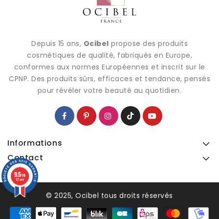
Depuis 15 ans,
Ocibel
propose des produits
cosmétiques de qualité, fabriqués en Europe,
conformes aux normes Européennes et inscrit sur le
CPNP. Des produits sûrs, efficaces et tendance, pensés
pour révéler votre beauté au quotidien.
Informations
Contact
9.5
9.5
/10
/10
127 avis
127 avis
© 2025, Ocibel tous droits réservés