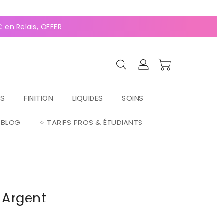
0
(128 avis)
 en Relais, OFFERTE dès 70€ ⚡Paiement 2-4x Alma ⚡
RS
FINITION
LIQUIDES
SOINS
BLOG
⭐ TARIFS PROS & ÉTUDIANTS
 Argent