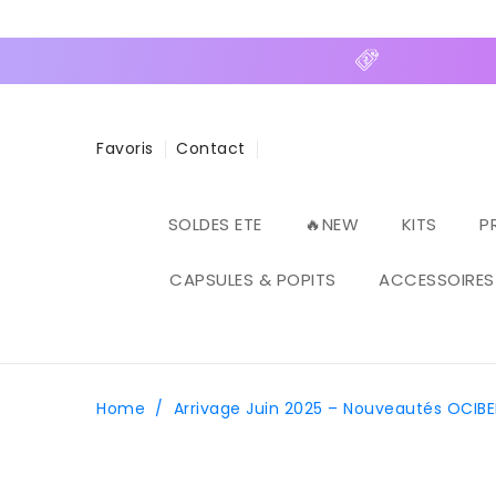
ASSER
U
ONTENU
Favoris
Contact
SOLDES ETE
🔥NEW
KITS
P
CAPSULES & POPITS
ACCESSOIRES
Home
/
Arrivage Juin 2025 – Nouveautés OCIBE
PASSER AUX
INFORMATIONS
PRODUITS