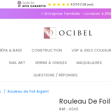
9.5
/
1
⚡ Entreprise familiale – Livraison 4,95€
RÉPA & BASE
CONSTRUCTION
VSP & GELS COULEU
NAIL ART
VERNIS À ONGLES
MAQUILLAGES
QUESTIONS / RÉPONSES
L
/
Rouleau de Foil Argent
Rouleau De Foil
Réf :
4045