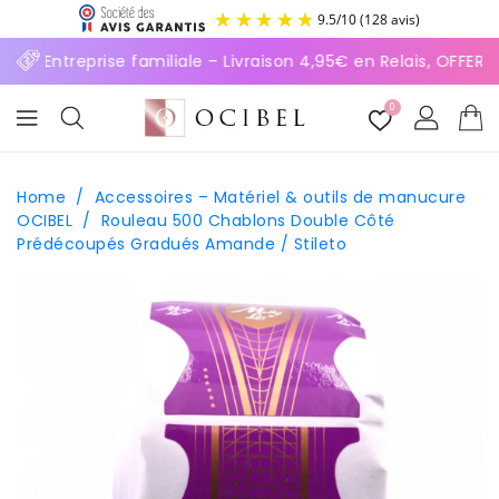
ASSER
9.5
/
10
(128 avis)
U
ONTENU
⚡ Entreprise familiale – Livraison 4,95€ en Relais, OFFER
0
Home
/
Accessoires – Matériel & outils de manucure
OCIBEL
/
Rouleau 500 Chablons Double Côté
Prédécoupés Gradués Amande / Stileto
SSER AUX
FORMATIONS
ODUITS