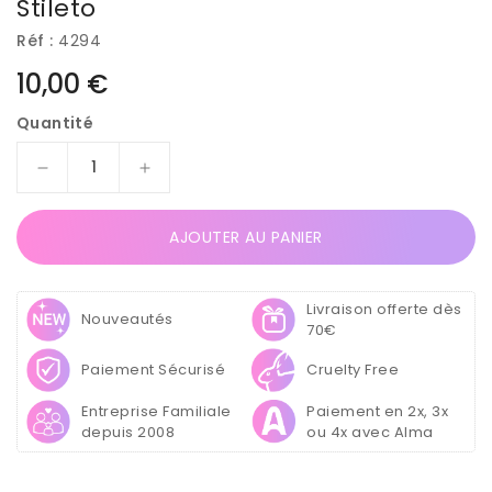
Stileto
Réf :
4294
Prix
10,00 €
habituel
Quantité
Réduire
Augmenter
la
la
quantité
quantité
AJOUTER AU PANIER
de
de
Rouleau
Rouleau
500
500
Livraison offerte dès
Chablons
Chablons
Nouveautés
70€
Double
Double
Côté
Côté
Paiement Sécurisé
Cruelty Free
Prédécoupés
Prédécoupés
Gradués
Gradués
Entreprise Familiale
Paiement en 2x, 3x
Amande
Amande
depuis 2008
ou 4x avec Alma
/
/
Stileto
Stileto