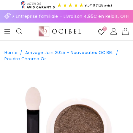
ASSER
9.5
/
10
(128 avis)
U
ONTENU
⚡ Entreprise familiale – Livraison 4,95€ en Relais, OFF
0
Home
/
Arrivage Juin 2025 – Nouveautés OCIBEL
/
Poudre Chrome Or
SSER AUX
FORMATIONS
ODUITS