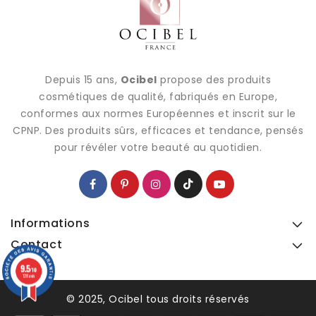
Depuis 15 ans,
Ocibel
propose des produits
cosmétiques de qualité, fabriqués en Europe,
conformes aux normes Européennes et inscrit sur le
CPNP. Des produits sûrs, efficaces et tendance, pensés
pour révéler votre beauté au quotidien.
Informations
Contact
9.5
9.5
/10
/10
128 avis
128 avis
© 2025, Ocibel tous droits réservés