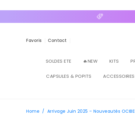
ASSER
U
ONTENU
Favoris
Contact
SOLDES ETE
🔥NEW
KITS
P
CAPSULES & POPITS
ACCESSOIRES
Home
/
Arrivage Juin 2025 – Nouveautés OCIBE
PASSER AUX
INFORMATIONS
PRODUITS