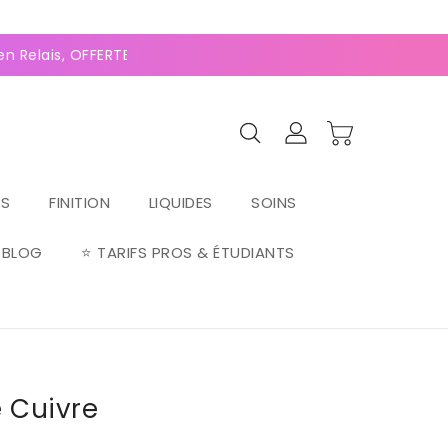
0
(128 avis)
n Relais, OFFERTE dès 70€ ⚡Paiement 2-4x Alma ⚡
RS
FINITION
LIQUIDES
SOINS
BLOG
⭐ TARIFS PROS & ÉTUDIANTS
 Cuivre