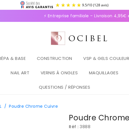
9.5
/
1
⚡ Entreprise familiale – Livraison 4,95€ e
RÉPA & BASE
CONSTRUCTION
VSP & GELS COULEU
NAIL ART
VERNIS À ONGLES
MAQUILLAGES
QUESTIONS / RÉPONSES
L
/
Poudre Chrome Cuivre
Poudre Chrome
Réf :
3888