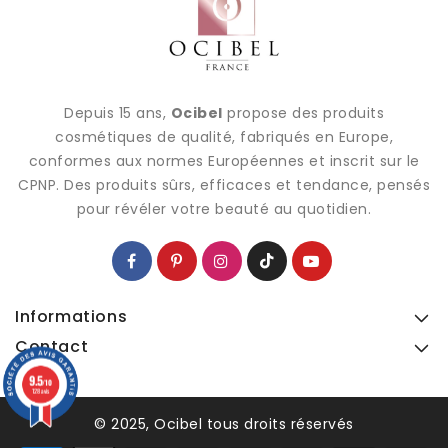
Depuis 15 ans,
Ocibel
propose des produits
cosmétiques de qualité, fabriqués en Europe,
conformes aux normes Européennes et inscrit sur le
CPNP. Des produits sûrs, efficaces et tendance, pensés
pour révéler votre beauté au quotidien.
Informations
Contact
9.5
9.5
/10
/10
128 avis
128 avis
© 2025, Ocibel tous droits réservés