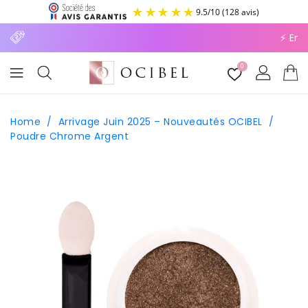
ASSER
9.5
/
10
(128 avis)
U
ONTENU
⚡ Entr
0
Home
/
Arrivage Juin 2025 – Nouveautés OCIBEL
/
Poudre Chrome Argent
SSER AUX
FORMATIONS
ODUITS