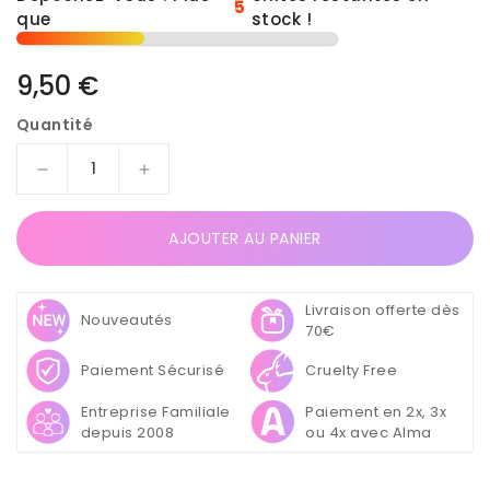
5
que
stock !
Prix
9,50 €
habituel
Quantité
Réduire
Augmenter
la
la
quantité
quantité
AJOUTER AU PANIER
de
de
Poudre
Poudre
Acrylique
Acrylique
Livraison offerte dès
Bright
Bright
Nouveautés
70€
White
White
30g
30g
Paiement Sécurisé
Cruelty Free
Entreprise Familiale
Paiement en 2x, 3x
depuis 2008
ou 4x avec Alma