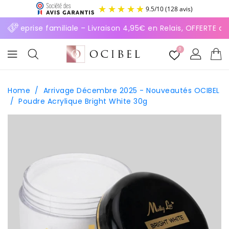
ASSER
9.5
/
10
(128 avis)
U
ONTENU
Entreprise familiale – Livraison 4,95€ en Relais, OFFERTE d
0
Home
/
Arrivage Décembre 2025 - Nouveautés OCIBEL
/
Poudre Acrylique Bright White 30g
SSER AUX
FORMATIONS
ODUITS