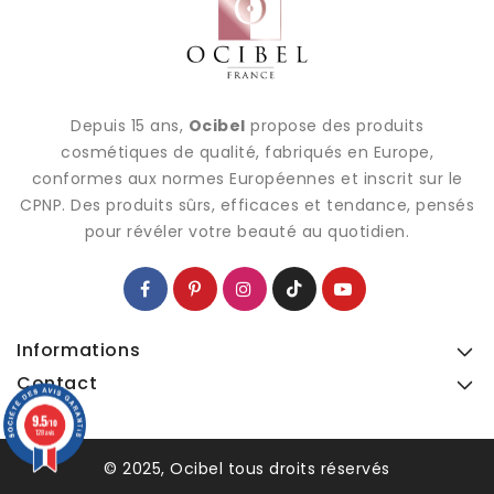
Depuis 15 ans,
Ocibel
propose des produits
cosmétiques de qualité, fabriqués en Europe,
conformes aux normes Européennes et inscrit sur le
CPNP. Des produits sûrs, efficaces et tendance, pensés
pour révéler votre beauté au quotidien.
Informations
Contact
9.5
9.5
/10
/10
128 avis
128 avis
© 2025, Ocibel tous droits réservés