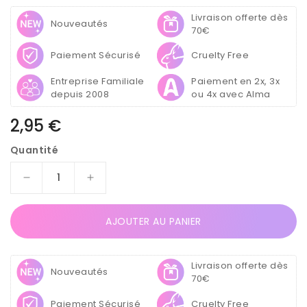
Livraison offerte dès
Nouveautés
70€
Paiement Sécurisé
Cruelty Free
Entreprise Familiale
Paiement en 2x, 3x
depuis 2008
ou 4x avec Alma
Prix
2,95 €
habituel
Quantité
Réduire
Augmenter
la
la
quantité
quantité
AJOUTER AU PANIER
de
de
Plaque
Plaque
de
de
Livraison offerte dès
Stamping
Stamping
Nouveautés
70€
pour
pour
Ongles
Ongles
Paiement Sécurisé
Cruelty Free