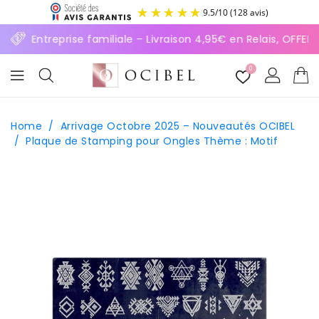
ASSER
9.5
/
10
(128 avis)
U
ONTENU
⚡ Entreprise familiale – Livraison 4,95€ en Relais, OFFE
0
Home
/
Arrivage Octobre 2025 – Nouveautés OCIBEL
/
Plaque de Stamping pour Ongles Thème : Motif
SSER AUX
FORMATIONS
ODUITS