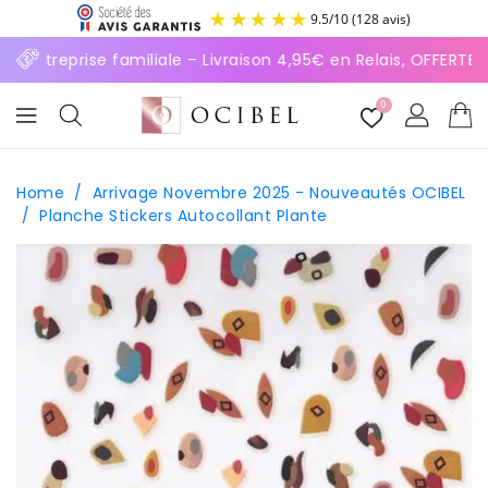
ASSER
9.5
/
10
(128 avis)
U
ONTENU
⚡ Entreprise familiale – Livraison 4,95€ en Relais, OFFERTE
0
Home
/
Arrivage Novembre 2025 - Nouveautés OCIBEL
/
Planche Stickers Autocollant Plante
SSER AUX
FORMATIONS
ODUITS