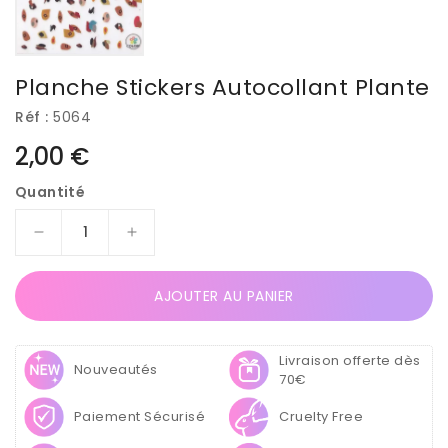
Planche Stickers Autocollant Plante
Réf :
5064
Prix
2,00 €
habituel
Quantité
Réduire
Augmenter
la
la
quantité
quantité
AJOUTER AU PANIER
de
de
Planche
Planche
Stickers
Stickers
Livraison offerte dès
Autocollant
Autocollant
Nouveautés
70€
Plante
Plante
Paiement Sécurisé
Cruelty Free