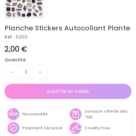
Planche Stickers Autocollant Plante
Réf :
5000
Prix
2,00 €
habituel
Quantité
Réduire
Augmenter
la
la
quantité
quantité
AJOUTER AU PANIER
de
de
Planche
Planche
Stickers
Stickers
Livraison offerte dès
Autocollant
Autocollant
Nouveautés
70€
Plante
Plante
Paiement Sécurisé
Cruelty Free