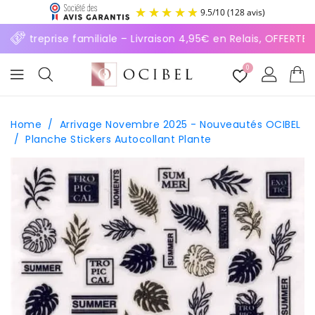
ASSER
9.5
/
10
(128 avis)
U
ONTENU
⚡ Entreprise familiale – Livraison 4,95€ en Relais, OFFERTE
0
Home
/
Arrivage Novembre 2025 - Nouveautés OCIBEL
/
Planche Stickers Autocollant Plante
SSER AUX
FORMATIONS
ODUITS