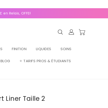
0
(127 avis)
en Relais, OFFERTE dès 70€ ⚡Paiement 2-4x Alma ⚡
RS
FINITION
LIQUIDES
SOINS
BLOG
⭐ TARIFS PROS & ÉTUDIANTS
t Liner Taille 2