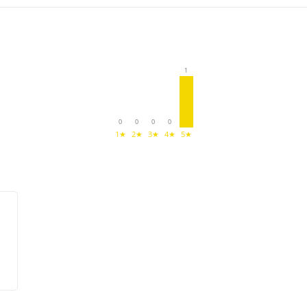
1
0
0
0
0
1★
2★
3★
4★
5★