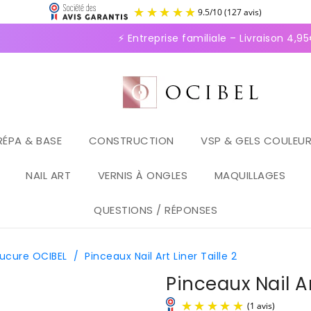
9.5
/
1
⚡ Entreprise familiale – Livraison 4,95€ 
RÉPA & BASE
CONSTRUCTION
VSP & GELS COULEU
NAIL ART
VERNIS À ONGLES
MAQUILLAGES
QUESTIONS / RÉPONSES
nucure OCIBEL
/
Pinceaux Nail Art Liner Taille 2
Pinceaux Nail Ar