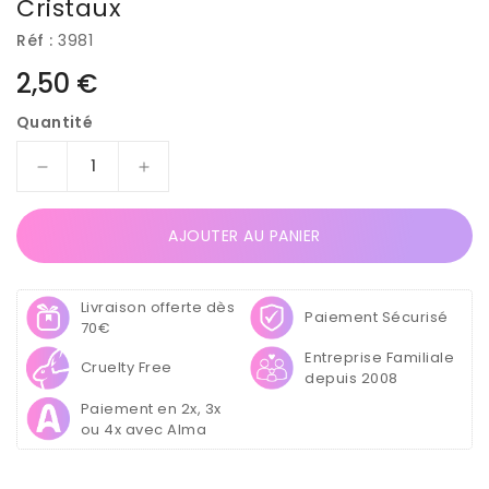
Cristaux
Réf :
3981
Prix
2,50 €
habituel
Quantité
Réduire
Augmenter
la
la
quantité
quantité
AJOUTER AU PANIER
de
de
Pinceau
Pinceau
Double
Double
Livraison offerte dès
Gel
Gel
Paiement Sécurisé
70€
Carré
Carré
Entreprise Familiale
/
/
Cruelty Free
depuis 2008
Langue
Langue
de
de
Paiement en 2x, 3x
Chat
Chat
ou 4x avec Alma
–
–
Manche
Manche