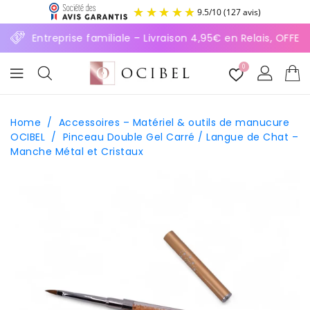
ASSER
9.5
/
10
(127 avis)
U
ONTENU
⚡ Entreprise familiale – Livraison 4,95€ en Relais, OFFE
0
Home
/
Accessoires – Matériel & outils de manucure
OCIBEL
/
Pinceau Double Gel Carré / Langue de Chat –
Manche Métal et Cristaux
SSER AUX
FORMATIONS
ODUITS