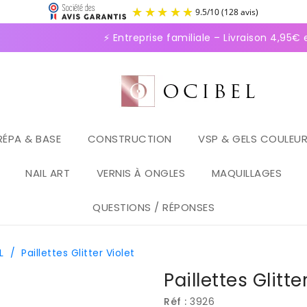
9.5
/
1
⚡ Entreprise familiale – Livraison 4,95€ e
RÉPA & BASE
CONSTRUCTION
VSP & GELS COULEU
NAIL ART
VERNIS À ONGLES
MAQUILLAGES
QUESTIONS / RÉPONSES
L
/
Paillettes Glitter Violet
Paillettes Glitte
Réf :
3926