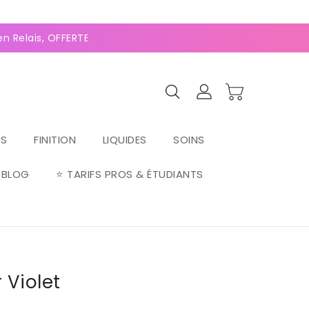
0
(128 avis)
n Relais, OFFERTE dès 70€ ⚡Paiement 2-4x Alma ⚡
RS
FINITION
LIQUIDES
SOINS
BLOG
⭐ TARIFS PROS & ÉTUDIANTS
r Violet