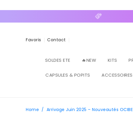
ASSER
U
ONTENU
Favoris
Contact
SOLDES ETE
🔥NEW
KITS
P
CAPSULES & POPITS
ACCESSOIRES
Home
/
Arrivage Juin 2025 – Nouveautés OCIBE
PASSER AUX
INFORMATIONS
PRODUITS