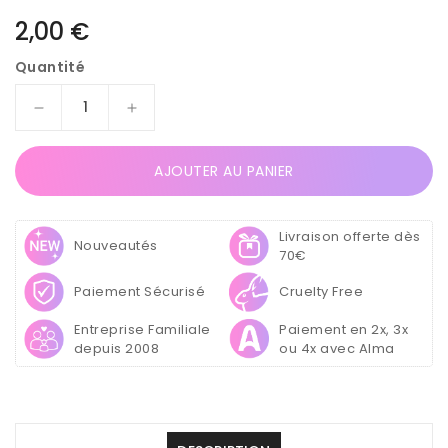
Prix
2,00 €
habituel
Quantité
Réduire
Augmenter
la
la
quantité
quantité
AJOUTER AU PANIER
de
de
Nuancier
Nuancier
Naturel
Naturel
Livraison offerte dès
24
24
Nouveautés
70€
ongles
ongles
-
-
Paiement Sécurisé
Cruelty Free
Porte
Porte
clé
clé
Entreprise Familiale
Paiement en 2x, 3x
depuis 2008
ou 4x avec Alma