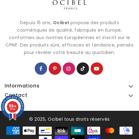
Depuis 15 ans,
Ocibel
propose des produits
cosmétiques de qualité, fabriqués en Europe,
conformes aux normes Européennes et inscrit sur le
CPNP. Des produits sûrs, efficaces et tendance, pensés
pour révéler votre beauté au quotidien.
Informations
Contact
9.5
9.5
/10
/10
128 avis
128 avis
© 2025, Ocibel tous droits réservés