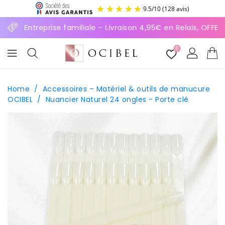
ASSER
9.5
/
10
(128 avis)
U
ONTENU
⚡ Entreprise familiale – Livraison 4,95€ en Relais, OFFE
0
Home
/
Accessoires – Matériel & outils de manucure
OCIBEL
/
Nuancier Naturel 24 ongles - Porte clé
SSER AUX
FORMATIONS
ODUITS