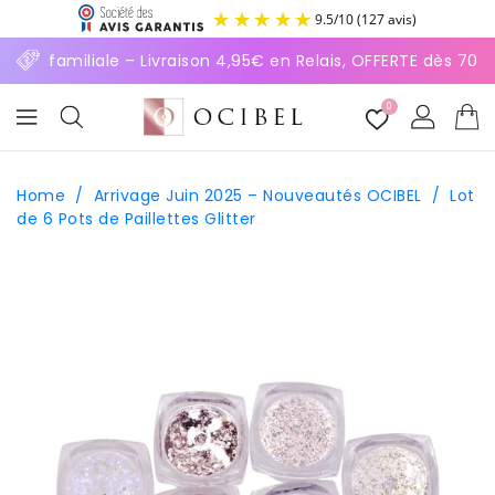
ASSER
9.5
/
10
(127 avis)
U
ONTENU
prise familiale – Livraison 4,95€ en Relais, OFFERTE dès 70
0
Home
/
Arrivage Juin 2025 – Nouveautés OCIBEL
/
Lot
de 6 Pots de Paillettes Glitter
SSER AUX
FORMATIONS
ODUITS