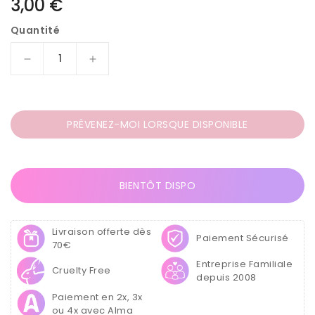
Prix
3,00 €
habituel
Quantité
Réduire
Augmenter
la
la
quantité
quantité
de
de
Lot
Lot
PRÉVENEZ-MOI LORSQUE DISPONIBLE
de
de
6
6
Pots
Pots
de
de
BIENTÔT DISPO
Paillettes
Paillettes
Glitter
Glitter
Livraison offerte dès
Paiement Sécurisé
70€
Entreprise Familiale
Cruelty Free
depuis 2008
Paiement en 2x, 3x
ou 4x avec Alma