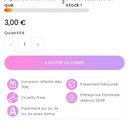
2
que
stock !
Prix
3,00 €
habituel
Quantité
Réduire
Augmenter
la
la
quantité
quantité
AJOUTER AU PANIER
de
de
Lot
Lot
de
de
Livraison offerte dès
6
6
Paiement Sécurisé
70€
Pots
Pots
Entreprise Familiale
de
de
Cruelty Free
depuis 2008
Paillettes
Paillettes
Glitter
Glitter
Paiement en 2x, 3x
ou 4x avec Alma