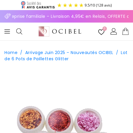
ASSER
9.5
/
10
(128 avis)
U
ONTENU
Entreprise familiale – Livraison 4,95€ en Relais, OFFERTE d
0
Home
/
Arrivage Juin 2025 – Nouveautés OCIBEL
/
Lot
de 6 Pots de Paillettes Glitter
SSER AUX
FORMATIONS
ODUITS