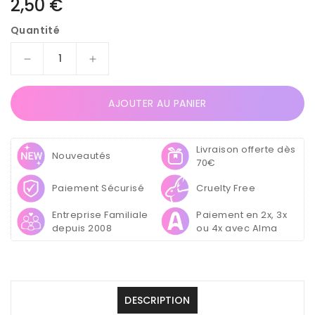
Prix
2,50 €
habituel
Quantité
Réduire
Augmenter
la
la
quantité
quantité
AJOUTER AU PANIER
de
de
Lot
Lot
de
de
Livraison offerte dès
6
6
Nouveautés
70€
Filaments
Filaments
Courts
Courts
Paiement Sécurisé
Cruelty Free
Entreprise Familiale
Paiement en 2x, 3x
depuis 2008
ou 4x avec Alma
DESCRIPTION