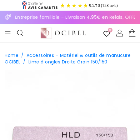
ASSER
9.5
/
10
(128 avis)
U
ONTENU
⚡ Entreprise familiale – Livraison 4,95€ en Relais, OFF
0
Home
/
Accessoires – Matériel & outils de manucure
OCIBEL
/
Lime à ongles Droite Grain 150/150
SSER AUX
FORMATIONS
ODUITS