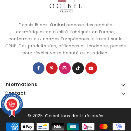
Depuis 15 ans,
Ocibel
propose des produits
cosmétiques de qualité, fabriqués en Europe,
conformes aux normes Européennes et inscrit sur le
CPNP. Des produits sûrs, efficaces et tendance, pensés
pour révéler votre beauté au quotidien.
Informations
Contact
9.5
9.5
/10
/10
128 avis
128 avis
© 2025, Ocibel tous droits réservés