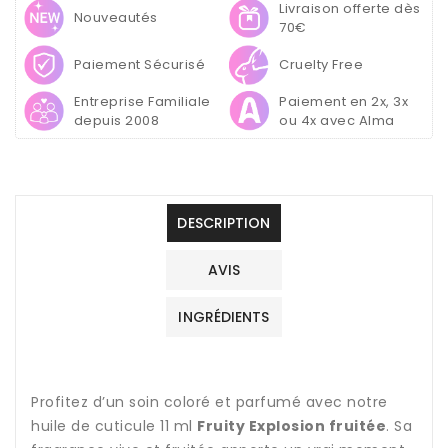
–
–
Livraison offerte dès
Nouveautés
Fruity
Fruity
70€
Explosion
Explosion
Paiement Sécurisé
Cruelty Free
fruitée
fruitée
Entreprise Familiale
Paiement en 2x, 3x
depuis 2008
ou 4x avec Alma
DESCRIPTION
AVIS
INGRÉDIENTS
Profitez d’un soin coloré et parfumé avec notre
huile de cuticule 11 ml
Fruity Explosion fruitée
. Sa