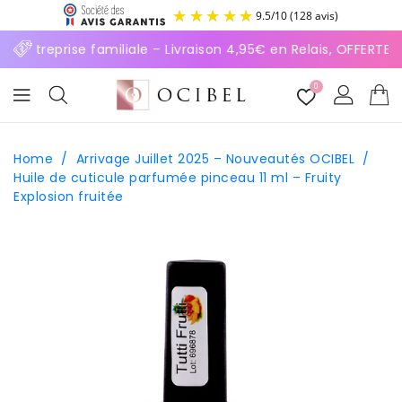
ASSER
9.5
/
10
(128 avis)
U
ONTENU
⚡ Entreprise familiale – Livraison 4,95€ en Relais, OFFERTE
0
Home
/
Arrivage Juillet 2025 – Nouveautés OCIBEL
/
Huile de cuticule parfumée pinceau 11 ml – Fruity
Explosion fruitée
SSER AUX
FORMATIONS
ODUITS