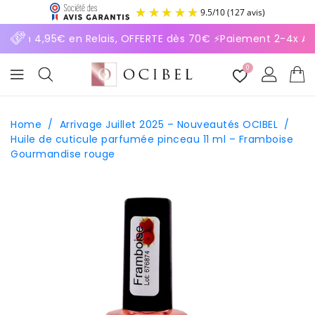
ASSER
9.5
/
10
(127 avis)
U
ONTENU
vraison 4,95€ en Relais, OFFERTE dès 70€ ⚡Paiement 2-4x Alm
0
Home
/
Arrivage Juillet 2025 – Nouveautés OCIBEL
/
Huile de cuticule parfumée pinceau 11 ml – Framboise
Gourmandise rouge
SSER AUX
FORMATIONS
ODUITS