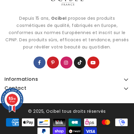
Depuis 15 ans,
Ocibel
propose des produits
cosmétiques de qualité, fabriqués en Europe,
conformes aux normes Européennes et inscrit sur le
CPNP. Des produits sûrs, efficaces et tendance, pensés
pour révéler votre beauté au quotidien.
Informations
Contact
9.5
9.5
/10
/10
127 avis
127 avis
© 2025, Ocibel tous droits réservés