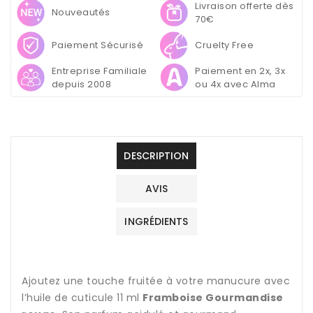
–
–
Livraison offerte dès
Nouveautés
Framboise
Framboise
70€
Gourmandise
Gourmandise
Paiement Sécurisé
Cruelty Free
rouge
rouge
Entreprise Familiale
Paiement en 2x, 3x
depuis 2008
ou 4x avec Alma
DESCRIPTION
AVIS
INGRÉDIENTS
Ajoutez une touche fruitée à votre manucure avec
l’huile de cuticule 11 ml
Framboise Gourmandise