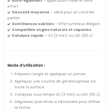
✔️
Auto-égalisant
– Application fluide et sans
effort
✔️
Viscosité moyenne
– Idéal pour un contrôle
parfait
✔️
Scintillances subtiles
– Effet lumineux élégant
✔️
Compatible ongles naturels et capsules
✔️
Catalyse rapide
– UV (3 min) ou LED (60 s)
Mode d’utilisation :
Préparez l’ongle et appliquez un primer.
Appliquez une couche de gel Monophase sur
toute la surface.
Catalysez sous lampe UV (3 min) ou LED (60 s).
Dégraissez puis limez si nécessaire pour affiner
la forme.