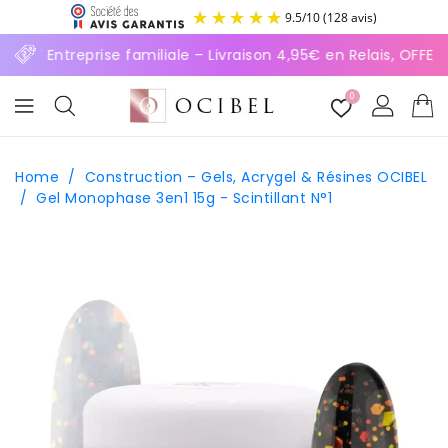
ASSER
9.5
/
10
(128 avis)
U
ONTENU
⚡ Entreprise familiale – Livraison 4,95€ en Relais, OFFE
0
Home
/
Construction – Gels, Acrygel & Résines OCIBEL
/
Gel Monophase 3en1 15g - Scintillant N°1
SSER AUX
FORMATIONS
ODUITS