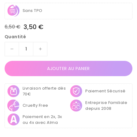
Sans TPO
3,50 €
6,50 €
Prix
Prix
Quantité
habituel
soldé
Réduire
Augmenter
la
la
quantité
quantité
AJOUTER AU PANIER
de
de
Gel
Gel
Monophase
Monophase
Livraison offerte dès
3en1
3en1
Paiement Sécurisé
70€
15g
15g
Entreprise Familiale
-
-
Cruelty Free
depuis 2008
Scintillant
Scintillant
N°1
N°1
Paiement en 2x, 3x
ou 4x avec Alma