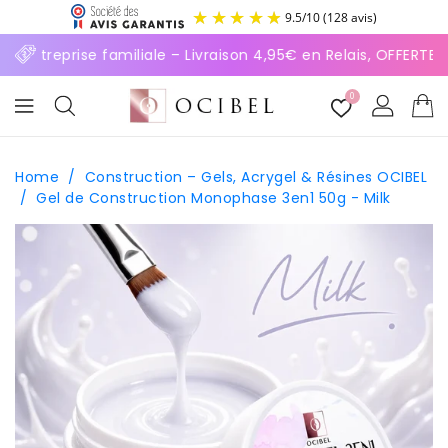
ASSER
9.5
/
10
(128 avis)
U
ONTENU
Entreprise familiale – Livraison 4,95€ en Relais, OFFERTE d
0
Home
/
Construction – Gels, Acrygel & Résines OCIBEL
/
Gel de Construction Monophase 3en1 50g - Milk
SSER AUX
FORMATIONS
ODUITS