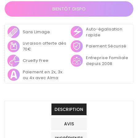
Monophase
Monophase
3en1
3en1
BIENTÔT DISPO
50g
50g
-
-
Milk
Milk
Auto-égalisation
Sans Limage
rapide
Livraison offerte dès
Paiement Sécurisé
70€
Entreprise Familiale
Cruelty Free
depuis 2008
Paiement en 2x, 3x
ou 4x avec Alma
DESCRIPTION
AVIS