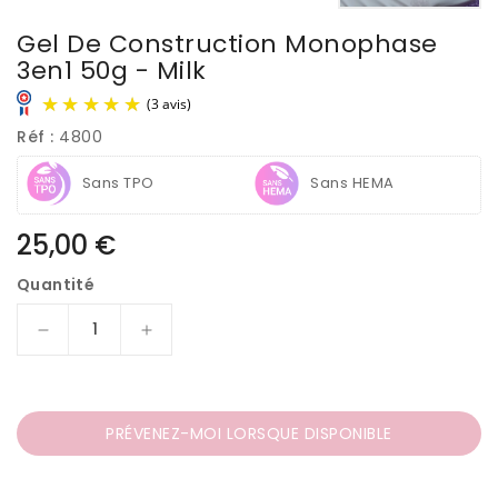
Gel De Construction Monophase
3en1 50g - Milk
Réf :
4800
Sans TPO
Sans HEMA
Prix
25,00 €
habituel
Quantité
(3 avis)
Réduire
Augmenter
la
la
quantité
quantité
de
de
Gel
Gel
PRÉVENEZ-MOI LORSQUE DISPONIBLE
de
de
Construction
Construction