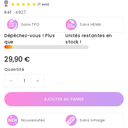
Réf :
4827
Sans TPO
Sans HEMA
Dépêchez-vous ! Plus
Unités restantes en
2
que
stock !
(1 avis)
Prix
29,90 €
habituel
Quantité
Réduire
Augmenter
la
la
quantité
quantité
AJOUTER AU PANIER
de
de
Gel
Gel
de
de
Construction
Construction
Nouveautés
Sans Limage
Sans
Sans