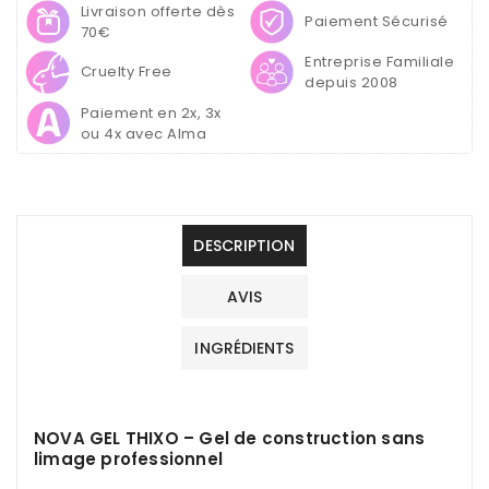
Livraison offerte dès
Limage
Limage
Paiement Sécurisé
70€
NOVA
NOVA
GEL
GEL
Entreprise Familiale
Cruelty Free
THIXO
THIXO
depuis 2008
50g
50g
Paiement en 2x, 3x
–
–
ou 4x avec Alma
Cover
Cover
DESCRIPTION
AVIS
INGRÉDIENTS
NOVA GEL THIXO – Gel de construction sans
limage professionnel