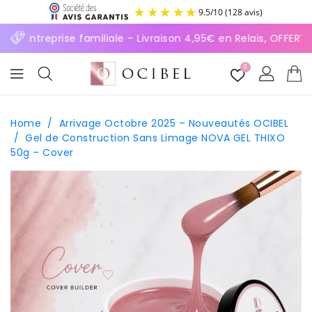
ASSER
9.5
/
10
(128 avis)
U
ONTENU
⚡ Entreprise familiale – Livraison 4,95€ en Relais, OFFERTE
0
Home
/
Arrivage Octobre 2025 – Nouveautés OCIBEL
/
Gel de Construction Sans Limage NOVA GEL THIXO
50g – Cover
SSER AUX
FORMATIONS
ODUITS