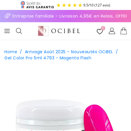
ASSER
9.5
/
10
(127 avis)
U
ONTENU
⚡ Entreprise familiale – Livraison 4,95€ en Relais, OFFER
0
Home
/
Arrivage Août 2025 – Nouveautés OCIBEL
/
Gel Color Pro 5ml 4793 - Magenta Flash
SSER AUX
FORMATIONS
ODUITS