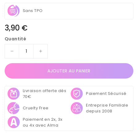
Sans TPO
Prix
3,90 €
habituel
Quantité
Réduire
Augmenter
la
la
quantité
quantité
AJOUTER AU PANIER
de
de
Gel
Gel
Color
Color
Livraison offerte dès
Pro
Pro
Paiement Sécurisé
70€
5ml
5ml
Entreprise Familiale
4793
4793
Cruelty Free
depuis 2008
-
-
Magenta
Magenta
Paiement en 2x, 3x
Flash
Flash
ou 4x avec Alma