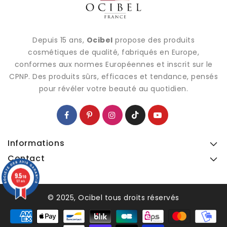
Depuis 15 ans,
Ocibel
propose des produits
cosmétiques de qualité, fabriqués en Europe,
conformes aux normes Européennes et inscrit sur le
CPNP. Des produits sûrs, efficaces et tendance, pensés
pour révéler votre beauté au quotidien.
Informations
Contact
9.5
9.5
/10
/10
127 avis
127 avis
© 2025, Ocibel tous droits réservés