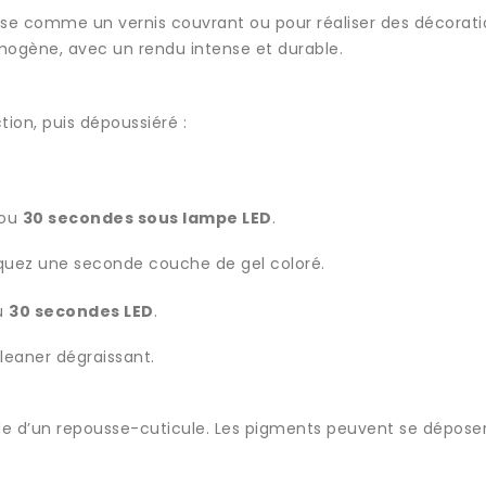
lise comme un vernis couvrant ou pour réaliser des décoration
mogène, avec un rendu intense et durable.
tion, puis dépoussiéré :
ou
30 secondes sous lampe LED
.
liquez une seconde couche de gel coloré.
u
30 secondes LED
.
leaner dégraissant.
’aide d’un repousse-cuticule. Les pigments peuvent se dépos