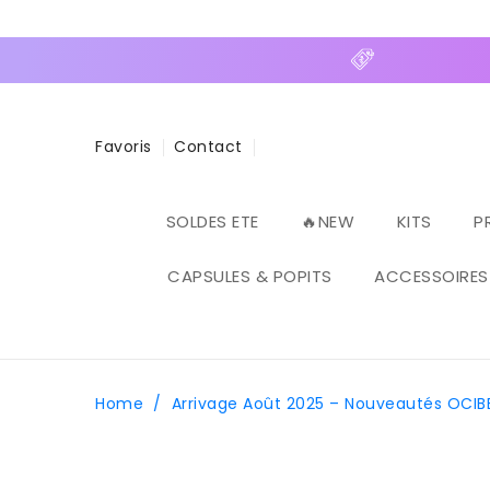
ASSER
U
ONTENU
Favoris
Contact
SOLDES ETE
🔥NEW
KITS
P
CAPSULES & POPITS
ACCESSOIRES
Home
/
Arrivage Août 2025 – Nouveautés OCIB
PASSER AUX
INFORMATIONS
PRODUITS