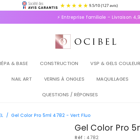
9.5
/
1
⚡ Entreprise familiale – Livraison 4,95
RÉPA & BASE
CONSTRUCTION
VSP & GELS COULEU
NAIL ART
VERNIS À ONGLES
MAQUILLAGES
QUESTIONS / RÉPONSES
EL
/
Gel Color Pro 5ml 4782 - Vert Fluo
Gel Color Pro 5
Réf :
4782