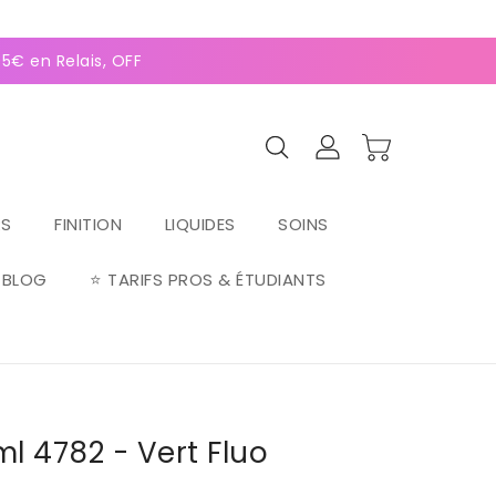
0
(127 avis)
€ en Relais, OFFERTE dès 70€ ⚡Paiement 2-4x Alma ⚡
RS
FINITION
LIQUIDES
SOINS
BLOG
⭐ TARIFS PROS & ÉTUDIANTS
ml 4782 - Vert Fluo