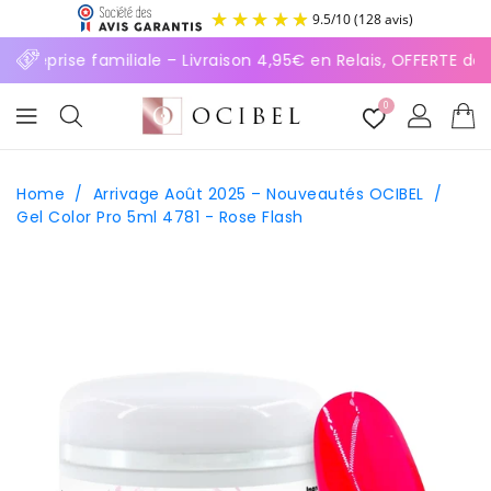
ASSER
9.5
/
10
(128 avis)
U
ONTENU
ntreprise familiale – Livraison 4,95€ en Relais, OFFERTE dè
0
Home
/
Arrivage Août 2025 – Nouveautés OCIBEL
/
Gel Color Pro 5ml 4781 - Rose Flash
SSER AUX
FORMATIONS
ODUITS