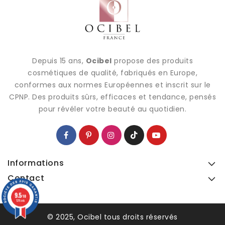
Depuis 15 ans,
Ocibel
propose des produits
cosmétiques de qualité, fabriqués en Europe,
conformes aux normes Européennes et inscrit sur le
CPNP. Des produits sûrs, efficaces et tendance, pensés
pour révéler votre beauté au quotidien.
Informations
Contact
9.5
9.5
/10
/10
128 avis
128 avis
© 2025, Ocibel tous droits réservés