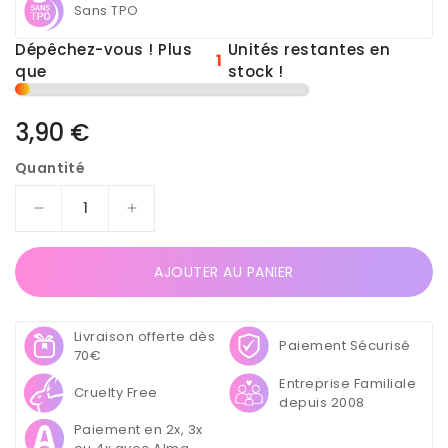
Sans TPO
Dépêchez-vous ! Plus
Unités restantes en
1
que
stock !
Prix
3,90 €
habituel
Quantité
Réduire
Augmenter
la
la
quantité
quantité
AJOUTER AU PANIER
de
de
Gel
Gel
Color
Color
Livraison offerte dès
Pro
Pro
Paiement Sécurisé
70€
5ml
5ml
Entreprise Familiale
4781
4781
Cruelty Free
depuis 2008
-
-
Rose
Rose
Paiement en 2x, 3x
Flash
Flash