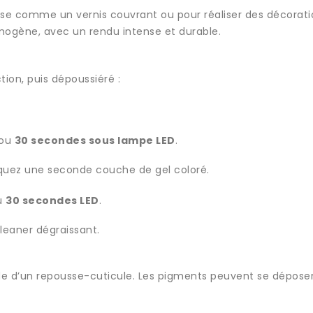
lise comme un vernis couvrant ou pour réaliser des décoration
mogène, avec un rendu intense et durable.
tion, puis dépoussiéré :
ou
30 secondes sous lampe LED
.
liquez une seconde couche de gel coloré.
u
30 secondes LED
.
leaner dégraissant.
’aide d’un repousse-cuticule. Les pigments peuvent se dépos