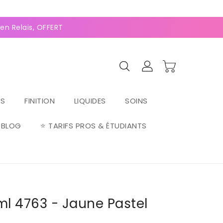
0
(128 avis)
 Relais, OFFERTE dès 70€ ⚡Paiement 2-4x Alma ⚡
RS
FINITION
LIQUIDES
SOINS
BLOG
⭐ TARIFS PROS & ÉTUDIANTS
ml 4763 - Jaune Pastel