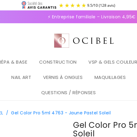
9.5
/
1
⚡ Entreprise familiale – Livraison 4,95€ en
RÉPA & BASE
CONSTRUCTION
VSP & GELS COULEU
NAIL ART
VERNIS À ONGLES
MAQUILLAGES
QUESTIONS / RÉPONSES
EL
/
Gel Color Pro 5ml 4763 - Jaune Pastel Soleil
Gel Color Pro 5
Soleil