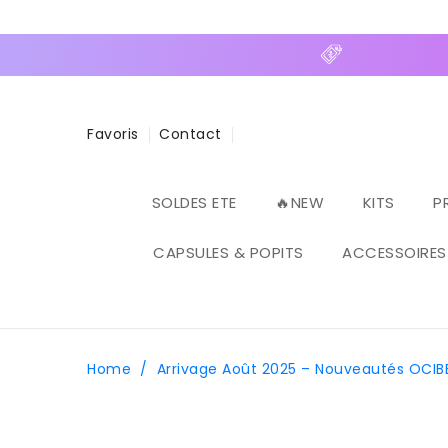
ASSER
U
ONTENU
Favoris
Contact
SOLDES ETE
🔥NEW
KITS
P
CAPSULES & POPITS
ACCESSOIRES
Home
/
Arrivage Août 2025 – Nouveautés OCIB
PASSER AUX
INFORMATIONS
PRODUITS