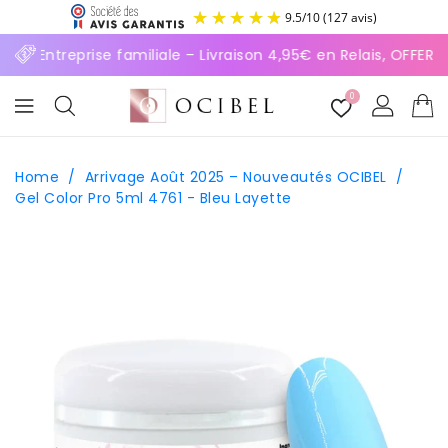
ASSER
9.5
/
10
(127 avis)
U
ONTENU
⚡ Entreprise familiale – Livraison 4,95€ en Relais, OFFERT
0
Home
/
Arrivage Août 2025 – Nouveautés OCIBEL
/
Gel Color Pro 5ml 4761 - Bleu Layette
SSER AUX
FORMATIONS
ODUITS