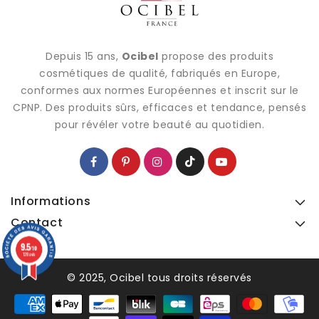
Depuis 15 ans,
Ocibel
propose des produits
cosmétiques de qualité, fabriqués en Europe,
conformes aux normes Européennes et inscrit sur le
CPNP. Des produits sûrs, efficaces et tendance, pensés
pour révéler votre beauté au quotidien.
Informations
Contact
9.5
9.5
/10
/10
128 avis
128 avis
© 2025, Ocibel tous droits réservés