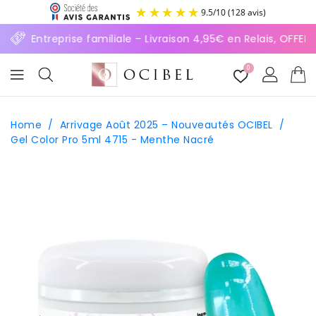
ASSER
9.5
/
10
(128 avis)
U
ONTENU
⚡ Entreprise familiale – Livraison 4,95€ en Relais, OFFER
0
Home
/
Arrivage Août 2025 – Nouveautés OCIBEL
/
Gel Color Pro 5ml 4715 - Menthe Nacré
SSER AUX
FORMATIONS
ODUITS