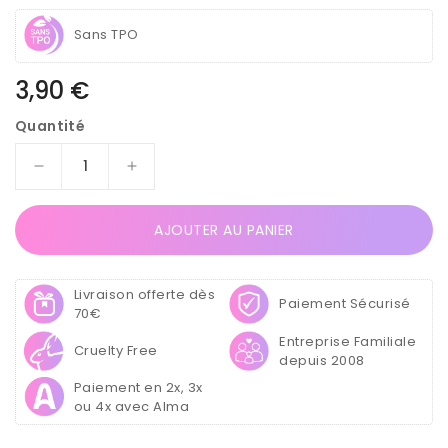
Sans TPO
Prix
3,90 €
habituel
Quantité
Réduire
Augmenter
la
la
quantité
quantité
AJOUTER AU PANIER
de
de
Gel
Gel
Color
Color
Livraison offerte dès
Pro
Pro
Paiement Sécurisé
70€
5ml
5ml
Entreprise Familiale
4715
4715
Cruelty Free
depuis 2008
-
-
Menthe
Menthe
Paiement en 2x, 3x
Nacré
Nacré
ou 4x avec Alma