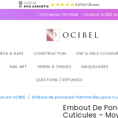
9.5
/
1
⚡ Entreprise familiale – Livraison 4,95€ en
RÉPA & BASE
CONSTRUCTION
VSP & GELS COULEU
NAIL ART
VERNIS À ONGLES
MAQUILLAGES
QUESTIONS / RÉPONSES
nucure OCIBEL
/
Embout de ponceuse Flamme Bleu pour Cut
Embout De Pon
Cuticules – Mo