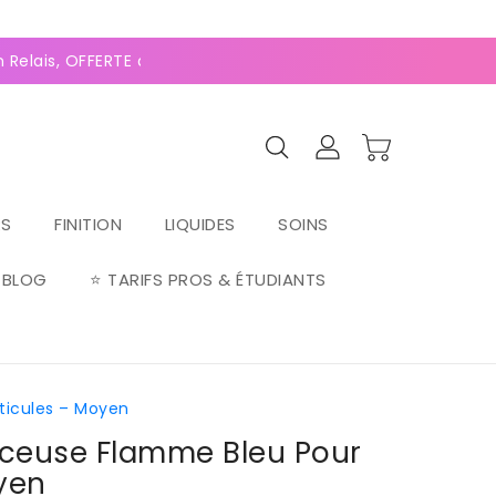
0
(128 avis)
 Relais, OFFERTE dès 70€ ⚡Paiement 2-4x Alma ⚡
RS
FINITION
LIQUIDES
SOINS
BLOG
⭐ TARIFS PROS & ÉTUDIANTS
icules – Moyen
ceuse Flamme Bleu Pour
yen