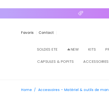
ASSER
U
ONTENU
Favoris
Contact
SOLDES ETE
🔥NEW
KITS
P
CAPSULES & POPITS
ACCESSOIRES
Home
/
Accessoires – Matériel & outils de ma
PASSER AUX
INFORMATIONS
PRODUITS