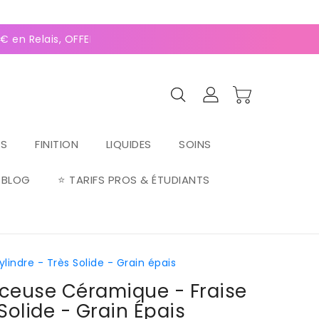
0
(128 avis)
 en Relais, OFFERTE dès 70€ ⚡Paiement 2-4x Alma ⚡
RS
FINITION
LIQUIDES
SOINS
BLOG
⭐ TARIFS PROS & ÉTUDIANTS
ndre - Très Solide - Grain épais
ceuse Céramique - Fraise
Solide - Grain Épais