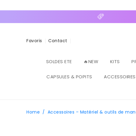
ASSER
U
ONTENU
Favoris
Contact
SOLDES ETE
🔥NEW
KITS
P
CAPSULES & POPITS
ACCESSOIRES
Home
/
Accessoires – Matériel & outils de ma
PASSER AUX
INFORMATIONS
PRODUITS