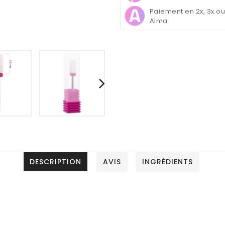
Grain
Grain
Paiement en 2x, 3x o
épais
épais
Alma
DESCRIPTION
AVIS
INGRÉDIENTS