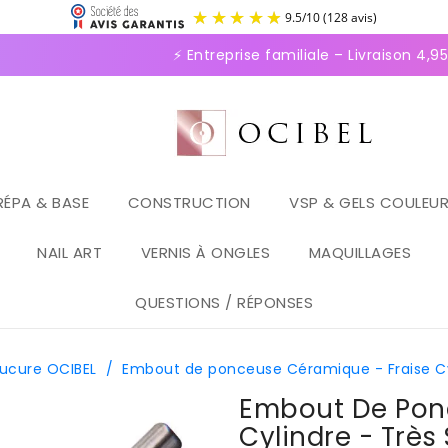
9.5
/
1
⚡ Entreprise familiale – Livraison 4,95€
RÉPA & BASE
CONSTRUCTION
VSP & GELS COULEU
NAIL ART
VERNIS À ONGLES
MAQUILLAGES
QUESTIONS / RÉPONSES
nucure OCIBEL
/
Embout de ponceuse Céramique - Fraise Cyli
Embout De Pon
Cylindre - Très 