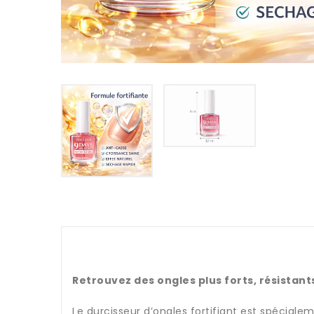
Retrouvez des ongles plus forts, résistant
Le durcisseur d’ongles fortifiant est spécial