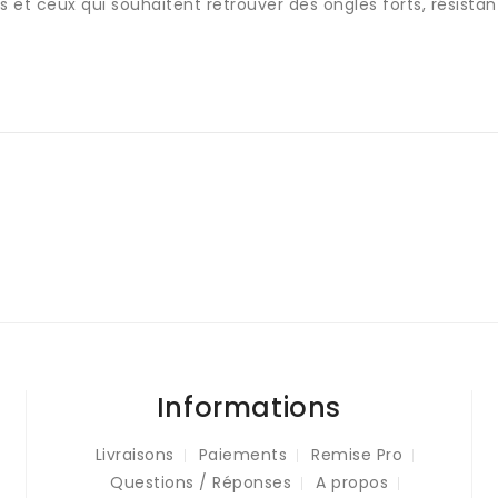
s et ceux qui souhaitent retrouver des ongles forts, résist
Informations
Livraisons
Paiements
Remise Pro
Questions / Réponses
A propos