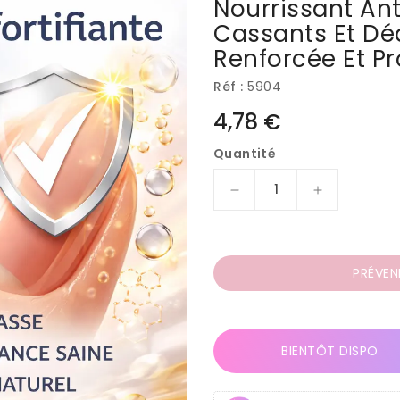
Nourrissant Ant
Cassants Et Dé
Renforcée Et Pr
Réf :
5904
Prix
4,78 €
habituel
Quantité
Réduire
Augmenter
la
la
quantité
quantité
de
de
Durcisseur
Durcisseur
PRÉVEN
Ongles
Ongles
Fortifiant
Fortifiant
13ml
13ml
–
–
BIENTÔT DISPO
Soin
Soin
Nourrissant
Nourrissant