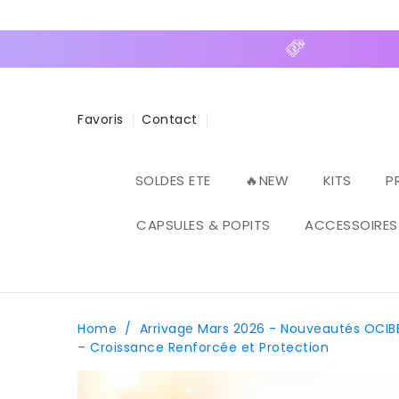
ASSER
U
ONTENU
Favoris
Contact
SOLDES ETE
🔥NEW
KITS
P
CAPSULES & POPITS
ACCESSOIRES
Home
/
Arrivage Mars 2026 - Nouveautés OCIB
– Croissance Renforcée et Protection
PASSER AUX
INFORMATIONS
PRODUITS