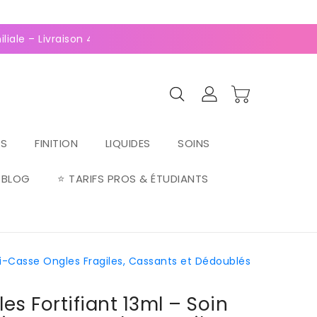
0
(127 avis)
e – Livraison 4,95€ en Relais, OFFERTE dès 70€ ⚡Paiement 2-
RS
FINITION
LIQUIDES
SOINS
BLOG
⭐ TARIFS PROS & ÉTUDIANTS
nti-Casse Ongles Fragiles, Cassants et Dédoublés
es Fortifiant 13ml – Soin