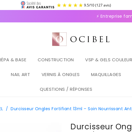
9.5
/
1
⚡ Entreprise familial
RÉPA & BASE
CONSTRUCTION
VSP & GELS COULEU
NAIL ART
VERNIS À ONGLES
MAQUILLAGES
QUESTIONS / RÉPONSES
EL
/
Durcisseur Ongles Fortifiant 13ml – Soin Nourrissant A
Durcisseur Ongl