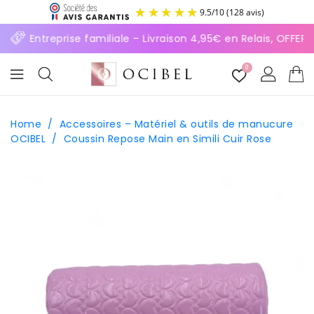
ASSER
9.5
/
10
(128 avis)
U
ONTENU
⚡ Entreprise familiale – Livraison 4,95€ en Relais, OFFER
0
Home
/
Accessoires – Matériel & outils de manucure
OCIBEL
/
Coussin Repose Main en Simili Cuir Rose
SSER AUX
FORMATIONS
ODUITS