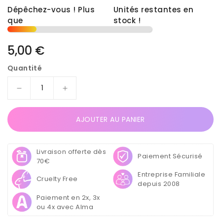
Dépêchez-vous ! Plus
Unités restantes en
3
que
stock !
Prix
5,00 €
habituel
Quantité
Réduire
Augmenter
la
la
quantité
quantité
AJOUTER AU PANIER
de
de
Coussin
Coussin
Repose
Repose
Livraison offerte dès
Main
Main
Paiement Sécurisé
70€
en
en
Entreprise Familiale
Simili
Simili
Cruelty Free
depuis 2008
Cuir
Cuir
Rose
Rose
Paiement en 2x, 3x
ou 4x avec Alma