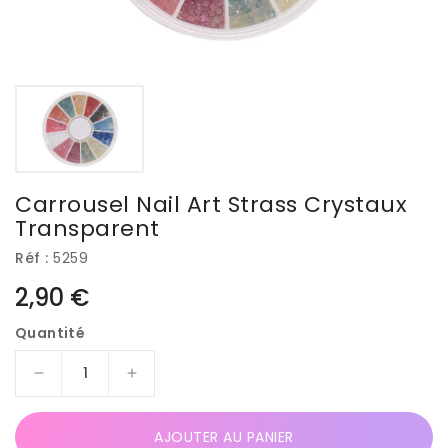
Carrousel Nail Art Strass Crystaux
Transparent
Réf :
5259
Prix
2,90 €
habituel
Quantité
Réduire
Augmenter
la
la
quantité
quantité
AJOUTER AU PANIER
de
de