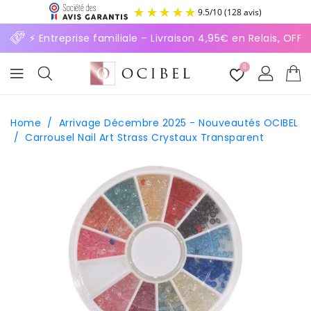
ASSER
9.5
/
10
(128 avis)
U
ONTENU
⚡ Entreprise familiale – Livraison 4,95€ en Relais, OF
0
Home
/
Arrivage Décembre 2025 - Nouveautés OCIBEL
/
Carrousel Nail Art Strass Crystaux Transparent
SSER AUX
FORMATIONS
ODUITS