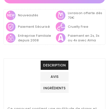
Carrousel
Carrousel
Nail
Nail
Livraison offerte dès
Art
Art
Nouveautés
70€
Strass
Strass
Crystaux
Crystaux
Paiement Sécurisé
Cruelty Free
Transparent
Transparent
Entreprise Familiale
Paiement en 2x, 3x
depuis 2008
ou 4x avec Alma
DESCRIPTION
AVIS
INGRÉDIENTS
Ce carrousel contient une multitude de strass et