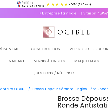
9.5
/
1
⚡ Entreprise familiale – Livraison 4,95€ e
RÉPA & BASE
CONSTRUCTION
VSP & GELS COULEU
NAIL ART
VERNIS À ONGLES
MAQUILLAGES
QUESTIONS / RÉPONSES
entaire OCIBEL
/
Brosse Dépoussiérante Ongles Tête Rond
Brosse Dépouss
Ronde Antistat