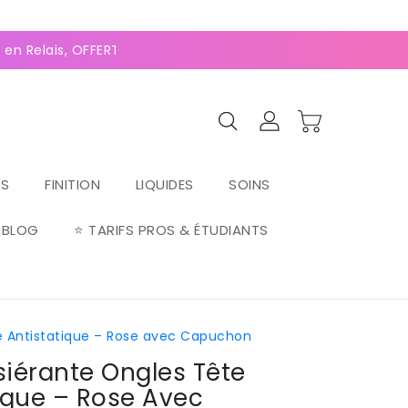
0
(127 avis)
n Relais, OFFERTE dès 70€ ⚡Paiement 2-4x Alma ⚡
RS
FINITION
LIQUIDES
SOINS
BLOG
⭐ TARIFS PROS & ÉTUDIANTS
e Antistatique – Rose avec Capuchon
iérante Ongles Tête
ique – Rose Avec