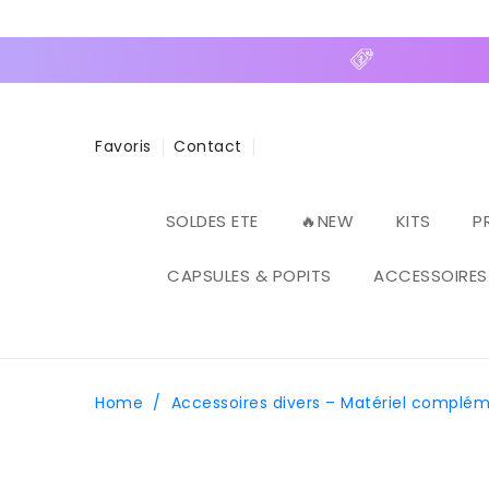
ASSER
U
ONTENU
Favoris
Contact
SOLDES ETE
🔥NEW
KITS
P
CAPSULES & POPITS
ACCESSOIRES
Home
/
Accessoires divers – Matériel complém
PASSER AUX
INFORMATIONS
PRODUITS