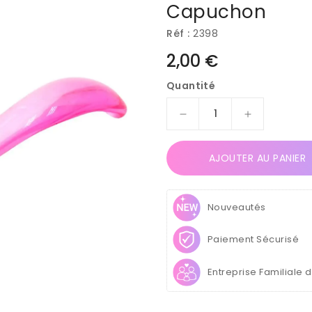
Capuchon
Réf :
2398
Prix
2,00 €
habituel
Quantité
Réduire
Augmenter
la
la
quantité
quantité
AJOUTER AU PANIER
de
de
Brosse
Brosse
Dépoussiérante
Dépoussiér
Nouveautés
Ongles
Ongles
Tête
Tête
Ronde
Ronde
Paiement Sécurisé
Antistatique
Antistatique
–
–
Entreprise Familiale 
Rose
Rose
avec
avec
Capuchon
Capuchon