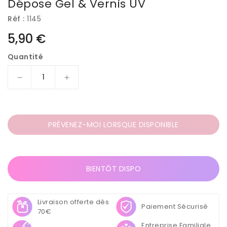
Dépose Gel & Vernis UV
Réf :
1145
Prix
5,90 €
habituel
Quantité
Réduire
Augmenter
la
la
quantité
quantité
de
de
Boîte
Boîte
PRÉVENEZ-MOI LORSQUE DISPONIBLE
de
de
100
100
Feuilles
Feuilles
d’Aluminium
d’Aluminium
BIENTÔT DISPO
avec
avec
Coton
Coton
–
–
Livraison offerte dès
Paiement Sécurisé
Prédécoupées
Prédécoupées
70€
pour
pour
Entreprise Familiale