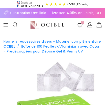
ASSER
9.5
/
10
(127 avis)
U
ONTENU
⚡ Entreprise familiale – Livraison 4,95€ en Relais, OFF
0
Home
/
Accessoires divers – Matériel complémentaire
OCIBEL
/
Boîte de 100 Feuilles d’Aluminium avec Coton
– Prédécoupées pour Dépose Gel & Vernis UV
SSER AUX
FORMATIONS
ODUITS