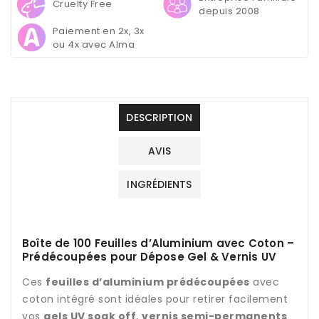
Cruelty Free
Dépose
Dépose
depuis 2008
Gel
Gel
Paiement en 2x, 3x
&amp;
&amp;
ou 4x avec Alma
Vernis
Vernis
UV
UV
DESCRIPTION
AVIS
INGRÉDIENTS
Boîte de 100 Feuilles d’Aluminium avec Coton –
Prédécoupées pour Dépose Gel & Vernis UV
Ces
feuilles d’aluminium prédécoupées
avec
coton intégré sont idéales pour retirer facilement
vos
gels UV soak off
,
vernis semi-permanents