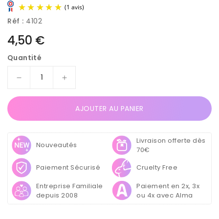
Réf :
4102
Prix
4,50 €
habituel
Quantité
Réduire
Augmenter
(1 avis)
la
la
quantité
quantité
AJOUTER AU PANIER
de
de
Boîte
Boîte
Récipient
Récipient
Livraison offerte dès
pour
pour
Nouveautés
70€
Récupérer
Récupérer
les
les
Paiement Sécurisé
Cruelty Free
Poudre
Poudre
ou
ou
Entreprise Familiale
Paiement en 2x, 3x
Paillettes
Paillettes
depuis 2008
ou 4x avec Alma
Nail
Nail
Art
Art