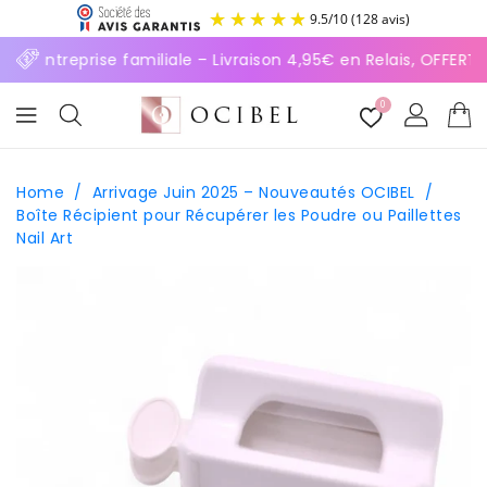
ASSER
9.5
/
10
(128 avis)
U
ONTENU
⚡ Entreprise familiale – Livraison 4,95€ en Relais, OFFERT
0
Home
/
Arrivage Juin 2025 – Nouveautés OCIBEL
/
Boîte Récipient pour Récupérer les Poudre ou Paillettes
Nail Art
SSER AUX
FORMATIONS
ODUITS